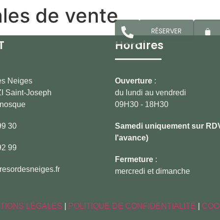
les de vente
RÉSERVER
T
Horaires
es Neiges
Ouverture
:
I Saint-Joseph
du lundi au vendredi
nosque
09H30 - 18H30
99 30
Samedi uniquement sur RDV
l'avance)
92 99
Fermeture
:
resordesneiges.fr
mercredi et dimanche
TIONS LÉGALES
|
POLITIQUE DE CONFIDENTIALITÉ
|
COO