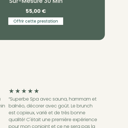
Sur-Mesure 30 Min
55,00
€
Offrir cette prestation
★
★
★
★
★
à
“Superbe Spa avec sauna, hammam et
min
balnéo, décorer avec goût. Le brunch
est copieux, varié et de très bonne
qualité! C'était une première expérience
.
pour mon conjoint et ce ne sera pas la