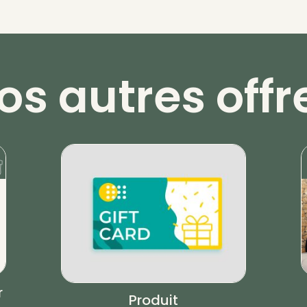
os autres offr
r
Produit