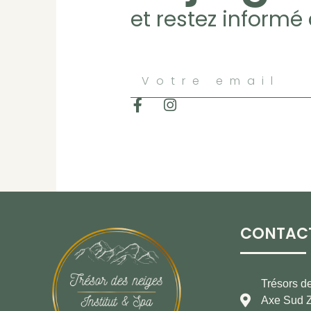
et restez informé
CONTAC
Trésors d
Axe Sud Z