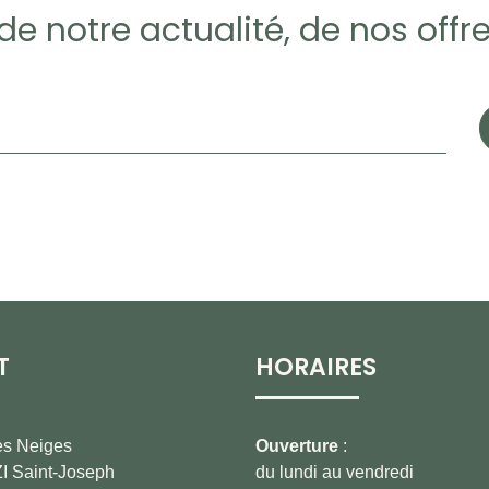
 de notre actualité, de nos off
T
HORAIRES
es Neiges
Ouverture
:
I Saint-Joseph
du lundi au vendredi