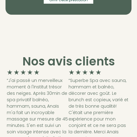
Nos avis clients
★
★
★
★
★
★
★
★
★
★
“J'ai passé un merveilleux
“Superbe Spa avec sauna,
moment à l'Institut trésor
hammam et balnéo,
des neiges. Après 30min de
décorer avec goût. Le
spa privatif balnéo,
brunch est copieux, varié et
hammam, sauna, Anaïs
de très bonne qualité!
m'a fait un incroyable
C'était une première
massage sur mesure de 45
expérience pour mon
minutes. S'en est suivi un
conjoint et ce ne sera pas
soin visage intense avec la
la dernière. Merci Anaïs