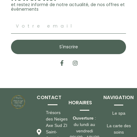
et restez informé de notre actualité, de nos offres et
évènements
S'inscrire
CONTACT
NAVIGATION
HORAIRES
Trésors
Le spa
Ouverture
:
des Neiges
du lundi au
Axe Sud ZI
La carte des
vendredi
Saint-
soins