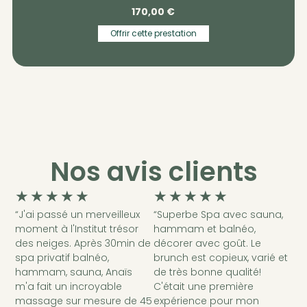
170,00
€
Offrir cette prestation
Nos avis clients
★
★
★
★
★
★
★
★
★
★
“J'ai passé un merveilleux
“Superbe Spa avec sauna,
moment à l'Institut trésor
hammam et balnéo,
des neiges. Après 30min de
décorer avec goût. Le
spa privatif balnéo,
brunch est copieux, varié et
hammam, sauna, Anaïs
de très bonne qualité!
m'a fait un incroyable
C'était une première
massage sur mesure de 45
expérience pour mon